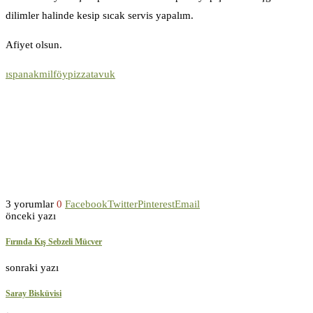
dilimler halinde kesip sıcak servis yapalım.
Afiyet olsun.
ıspanak
milföy
pizza
tavuk
3 yorumlar
0
Facebook
Twitter
Pinterest
Email
önceki yazı
Fırında Kış Sebzeli Mücver
sonraki yazı
Saray Bisküvisi