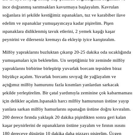
ince doğranmış sarımsakları kavurmaya başlayalım. Kavrulan
soğanlara iri şekilde kestiğimiz ıspanakları, tuz ve karabiber ilave
edelim ve ıspanaklar yumuşayıncaya kadar pişirelim. Pişen
ıspanaklara didiklenmiş tavuk etlerini, 2 yemek kaşığı kaşar
peynirini ve dilerseniz kremayı da ekleyip iyice karıştıralım.
Milföy yapraklarını buzluktan çıkarıp 20-25 dakika oda sıcaklığında
yumuşamaları için bekletelim. Un serptiğimiz bir zeminde milföy
yapraklarını birbirine birleştirip yuvarlak borcam tepsiden biraz
büyükçe açalım. Yuvarlak borcamı sıvıyağ ile yağlayalım ve
açtığımız milföy hamurunu fazla kısımları yanlardan sarkacak
şekilde yerleştirelim. Bir çatal yardımıyla zeminine çok kabarmaması
için delikler açalım.Ispanaklı harcı milföy hamurunun üstüne yayıp
yanlara sarkan milföy hamurlarını ıspanağın üstüne doğru kıvıralım.
200 derece fırında yaklaşık 20 dakika pişirdikten sonra geri kalan
kaşar peynirlerini de ıspanakların üstüne yayalım ve fırının ısısını
180 dereceye düşürüp 10 dakika daha pizzayı pişirelim. Üçgen