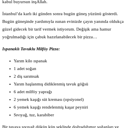
kabul buyursun inşAllah.
İstanbul’da karlı iki günden sonra bugün güneş yüzünü gösterdi.
Bugün güneşinde yardımıyla ısınan evinizde çayın yanında oldukça
güzel gidecek bir tarif vermek istiyorum. Değişik ama hamur
yoğrulmadığı için çabuk hazırlanabilecek bir pizza…
Ispanaklı Tavuklu Milföy Pizza:
Yarım kilo ıspanak
1 adet soğan
2 diş sarımsak
Yarım haşlanmış didiklenmiş tavuk göğsü
6 adet milföy yaprağı
2 yemek kaşığı süt kreması (opsiyonel)
6 yemek kaşığı rendelenmiş kaşar peyniri
Sıvıyağ, tuz, karabiber
Bir tavaya sıvıyağ döküp küp şeklinde doğradığımız soğanları ve