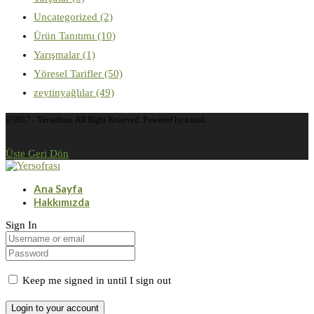
Uncategorized
(2)
Ürün Tanıtımı
(10)
Yarışmalar
(1)
Yöresel Tarifler
(50)
zeytinyağlılar
(49)
@2017 - Yersofrası. All Right Reserved. Powered by tcmuh
Üste Geri Dön
Ana Sayfa
Hakkımızda
Sign In
Keep me signed in until I sign out