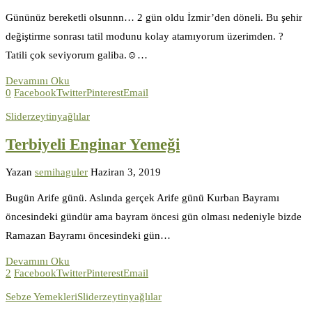
Gününüz bereketli olsunnn… 2 gün oldu İzmir’den döneli. Bu şehir
değiştirme sonrası tatil modunu kolay atamıyorum üzerimden. ?
Tatili çok seviyorum galiba.☺️…
Devamını Oku
0
Facebook
Twitter
Pinterest
Email
Slider
zeytinyağlılar
Terbiyeli Enginar Yemeği
Yazan
semihaguler
Haziran 3, 2019
Bugün Arife günü. Aslında gerçek Arife günü Kurban Bayramı
öncesindeki gündür ama bayram öncesi gün olması nedeniyle bizde
Ramazan Bayramı öncesindeki gün…
Devamını Oku
2
Facebook
Twitter
Pinterest
Email
Sebze Yemekleri
Slider
zeytinyağlılar