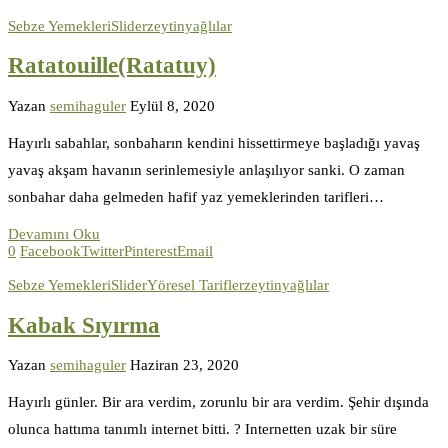
Sebze Yemekleri
Slider
zeytinyağlılar
Ratatouille(Ratatuy)
Yazan
semihaguler
Eylül 8, 2020
Hayırlı sabahlar, sonbaharın kendini hissettirmeye başladığı yavaş
yavaş akşam havanın serinlemesiyle anlaşılıyor sanki. O zaman
sonbahar daha gelmeden hafif yaz yemeklerinden tarifleri…
Devamını Oku
0
Facebook
Twitter
Pinterest
Email
Sebze Yemekleri
Slider
Yöresel Tarifler
zeytinyağlılar
Kabak Sıyırma
Yazan
semihaguler
Haziran 23, 2020
Hayırlı günler. Bir ara verdim, zorunlu bir ara verdim. Şehir dışında
olunca hattıma tanımlı internet bitti. ? Internetten uzak bir süre