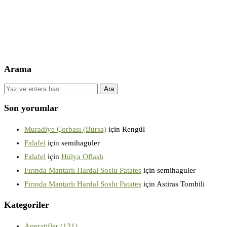
Arama
Son yorumlar
Muradiye Çorbası (Bursa)
için
Rengül
Falafel
için
semihaguler
Falafel
için
Hülya Oflaslı
Fırında Mantarlı Hardal Soslu Patates
için
semihaguler
Fırında Mantarlı Hardal Soslu Patates
için
Astiras Tombili
Kategoriler
Aperatifler
(131)