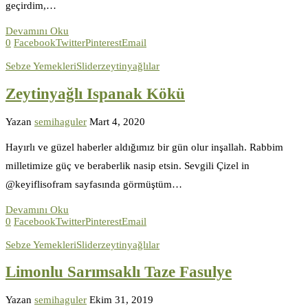
geçirdim,…
Devamını Oku
0
Facebook
Twitter
Pinterest
Email
Sebze Yemekleri
Slider
zeytinyağlılar
Zeytinyağlı Ispanak Kökü
Yazan
semihaguler
Mart 4, 2020
Hayırlı ve güzel haberler aldığımız bir gün olur inşallah. Rabbim
milletimize güç ve beraberlik nasip etsin. Sevgili Çizel in
@keyiflisofram sayfasında görmüştüm…
Devamını Oku
0
Facebook
Twitter
Pinterest
Email
Sebze Yemekleri
Slider
zeytinyağlılar
Limonlu Sarımsaklı Taze Fasulye
Yazan
semihaguler
Ekim 31, 2019