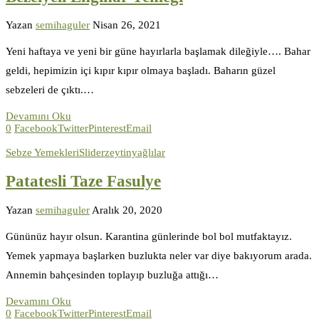
Yazan
semihaguler
Nisan 26, 2021
Yeni haftaya ve yeni bir güne hayırlarla başlamak dileğiyle…. Bahar
geldi, hepimizin içi kıpır kıpır olmaya başladı. Baharın güzel
sebzeleri de çıktı.…
Devamını Oku
0
Facebook
Twitter
Pinterest
Email
Sebze Yemekleri
Slider
zeytinyağlılar
Patatesli Taze Fasulye
Yazan
semihaguler
Aralık 20, 2020
Gününüz hayır olsun. Karantina günlerinde bol bol mutfaktayız.
Yemek yapmaya başlarken buzlukta neler var diye bakıyorum arada.
Annemin bahçesinden toplayıp buzluğa attığı…
Devamını Oku
0
Facebook
Twitter
Pinterest
Email