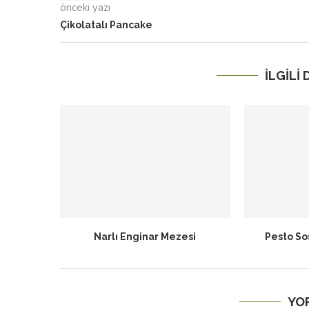
önceki yazı
Çikolatalı Pancake
İLGILI
Narlı Enginar Mezesi
Pesto So
YO