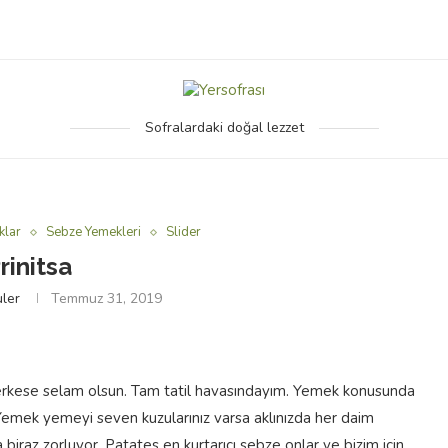
Sofralardaki doğal lezzet
klar
Sebze Yemekleri
Slider
rinitsa
ler
Temmuz 31, 2019
herkese selam olsun. Tam tatil havasındayım. Yemek konusunda
Yemek yemeyi seven kuzularınız varsa aklınızda her daim
az zorluyor. Patates en kurtarıcı sebze onlar ve bizim için .