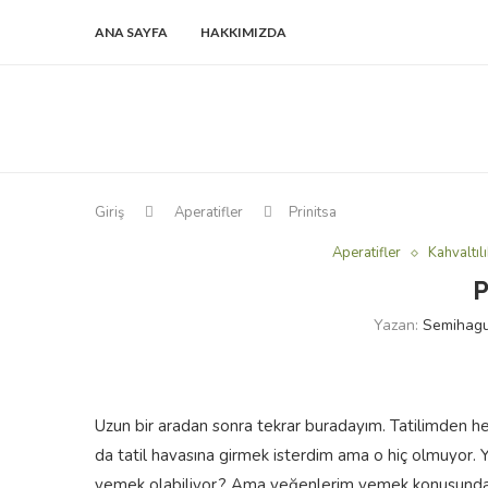
ANA SAYFA
HAKKIMIZDA
Giriş
Aperatifler
Prinitsa
Aperatifler
Kahvaltılı
P
Yazan:
Semihagu
Uzun bir aradan sonra tekrar buradayım. Tatilimden 
da tatil havasına girmek isterdim ama o hiç olmuyor. 
yemek olabiliyor.? Ama yeğenlerim yemek konusunda bir