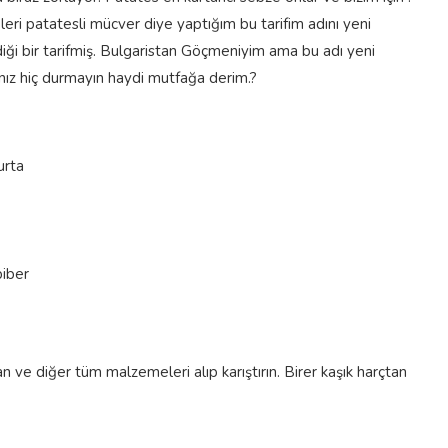
eri patatesli mücver diye yaptığım bu tarifim adını yeni
diği bir tarifmiş. Bulgaristan Göçmeniyim ama bu adı yeni
nız hiç durmayın haydi mutfağa derim.?
urta
biber
 ve diğer tüm malzemeleri alıp karıştırın. Birer kaşık harçtan
.