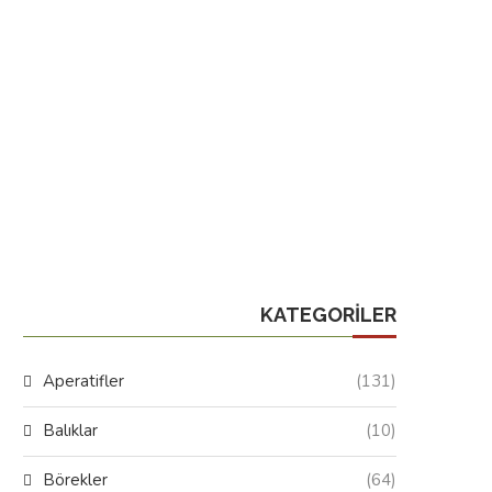
KATEGORILER
Aperatifler
(131)
Balıklar
(10)
Börekler
(64)