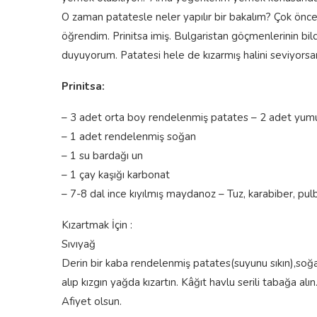
O zaman patatesle neler yapılır bir bakalım? Çok öncel
öğrendim. Prinitsa imiş. Bulgaristan göçmenlerinin bil
duyuyorum. Patatesi hele de kızarmış halini seviyorsa
Prinitsa:
– 3 adet orta boy rendelenmiş patates – 2 adet yum
– 1 adet rendelenmiş soğan
– 1 su bardağı un
– 1 çay kaşığı karbonat
– 7-8 dal ince kıyılmış maydanoz – Tuz, karabiber, pul
Kızartmak İçin :
Sıvıyağ
Derin bir kaba rendelenmiş patates(suyunu sıkın),soğan
alıp kızgın yağda kızartın. Kâğıt havlu serili tabağa alın
Afiyet olsun.