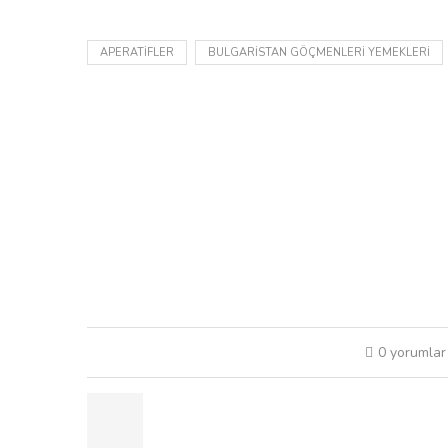
APERATIFLER
BULGARISTAN GÖÇMENLERI YEMEKLERI
0 yorumlar