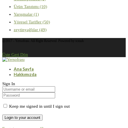
Ürün Tanıtımı
(10)
Yarışmalar
(1)
Yöresel Tarifler
(50)
zeytinyağlılar
(49)
@2017 - Yersofrası. All Right Reserved. Powered by tcmuh
Üste Geri Dön
Ana Sayfa
Hakkımızda
Sign In
Keep me signed in until I sign out