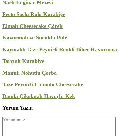
Narlı Enginar Mezesi
Pesto Soslu Rulo Kurabiye
Elmalı Cheesecake Çörek
Kavurmalı ve Sucuklu Pide
Kaymaklı Taze Peynirli Renkli Biber Kavurması
Tarçınlı Kurabiye
Mantılı Nohutlu Çorba
Taze Peynirli Limonlu Cheesecake
Damla Çikolatalı Havuçlu Kek
Yorum Yazın