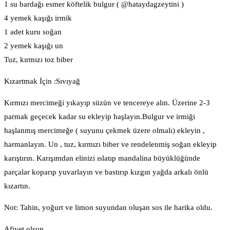
1 su bardağı esmer köftelik bulgur ( @hataydagzeytini )
4 yemek kaşığı irmik
1 adet kuru soğan
2 yemek kaşığı un
Tuz, kırmızı toz biber
Kızartmak İçin :Sıvıyağ
Kırmızı mercimeği yıkayıp süzün ve tencereye alın. Üzerine 2-3
parmak geçecek kadar su ekleyip haşlayın.Bulgur ve irmiği
haşlanmış mercimeğe ( suyunu çekmek üzere olmalı) ekleyin ,
harmanlayın. Un , tuz, kırmızı biber ve rendelenmiş soğan ekleyip
karıştırın. Karışımdan elinizi ıslatıp mandalina büyüklüğünde
parçalar koparıp yuvarlayın ve bastırıp kızgın yağda arkalı önlü
kızartın.
Not: Tahin, yoğurt ve limon suyundan oluşan sos ile harika oldu.
Afiyet olsun.