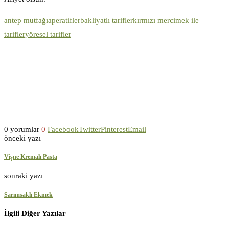
antep mutfağı
aperatifler
bakliyatlı tarifler
kırmızı mercimek ile
tarifler
yöresel tarifler
0 yorumlar
0
Facebook
Twitter
Pinterest
Email
önceki yazı
Vişne Kremalı Pasta
sonraki yazı
Sarımsaklı Ekmek
İlgili Diğer Yazılar