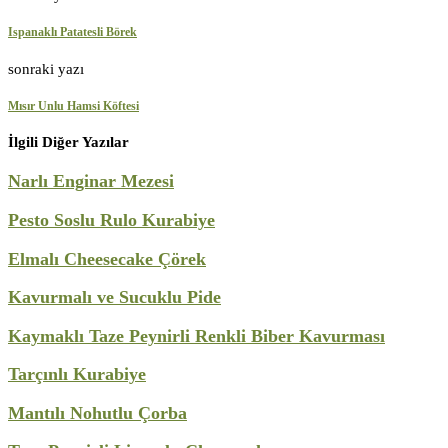
Ispanaklı Patatesli Börek
sonraki yazı
Mısır Unlu Hamsi Köftesi
İlgili Diğer Yazılar
Narlı Enginar Mezesi
Pesto Soslu Rulo Kurabiye
Elmalı Cheesecake Çörek
Kavurmalı ve Sucuklu Pide
Kaymaklı Taze Peynirli Renkli Biber Kavurması
Tarçınlı Kurabiye
Mantılı Nohutlu Çorba