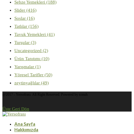
Sebze Yemekleri
(188)
Slider
(416)
Soslar
(16)
Tatlılar
(156)
Tavuk Yemekleri
(41)
Turşular
(3)
Uncategorized
(2)
Ürün Tanıtımı
(10)
Yarışmalar
(1)
Yöresel Tarifler
(50)
zeytinyağlılar
(49)
@2017 - Yersofrası. All Right Reserved. Powered by tcmuh
Üste Geri Dön
Ana Sayfa
Hakkımızda