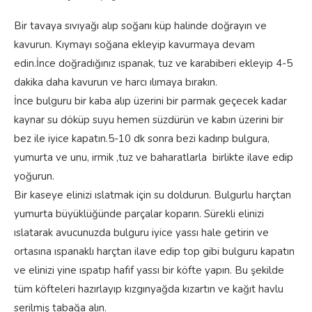
Bir tavaya sıvıyağı alıp soğanı küp halinde doğrayın ve
kavurun. Kıymayı soğana ekleyip kavurmaya devam
edin.İnce doğradığınız ıspanak, tuz ve karabiberi ekleyip 4-5
dakika daha kavurun ve harcı ılımaya bırakın.
İnce bulguru bir kaba alıp üzerini bir parmak geçecek kadar
kaynar su döküp suyu hemen süzdürün ve kabın üzerini bir
bez ile iyice kapatın.5-10 dk sonra bezi kadırıp bulgura,
yumurta ve unu, irmik ,tuz ve baharatlarla birlikte ilave edip
yoğurun.
Bir kaseye elinizi ıslatmak için su doldurun. Bulgurlu harçtan
yumurta büyüklüğünde parçalar koparın. Sürekli elinizi
ıslatarak avucunuzda bulguru iyice yassı hale getirin ve
ortasına ıspanaklı harçtan ilave edip top gibi bulguru kapatın
ve elinizi yine ıspatıp hafif yassı bir köfte yapın. Bu şekilde
tüm köfteleri hazırlayıp kızgınyağda kızartın ve kağıt havlu
serilmiş tabağa alın.