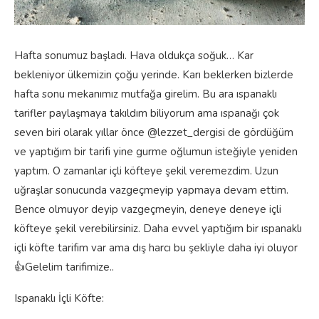
Hafta sonumuz başladı. Hava oldukça soğuk… Kar
bekleniyor ülkemizin çoğu yerinde. Karı beklerken bizlerde
hafta sonu mekanımız mutfağa girelim. Bu ara ıspanaklı
tarifler paylaşmaya takıldım biliyorum ama ıspanağı çok
seven biri olarak yıllar önce @lezzet_dergisi de gördüğüm
ve yaptığım bir tarifi yine gurme oğlumun isteğiyle yeniden
yaptım. O zamanlar içli köfteye şekil veremezdim. Uzun
uğraşlar sonucunda vazgeçmeyip yapmaya devam ettim.
Bence olmuyor deyip vazgeçmeyin, deneye deneye içli
köfteye şekil verebilirsiniz. Daha evvel yaptığım bir ıspanaklı
içli köfte tarifim var ama dış harcı bu şekliyle daha iyi oluyor
👍Gelelim tarifimize..
Ispanaklı İçli Köfte: