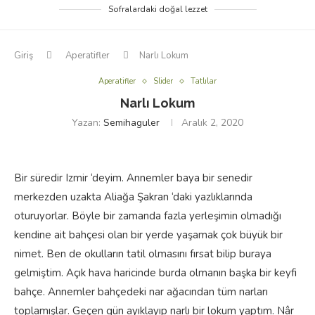
Sofralardaki doğal lezzet
Giriş
Aperatifler
Narlı Lokum
Aperatifler
Slider
Tatlılar
Narlı Lokum
Yazan:
Semihaguler
Aralık 2, 2020
Bir süredir Izmir ‘deyim. Annemler baya bir senedir
merkezden uzakta Aliağa Şakran ‘daki yazlıklarında
oturuyorlar. Böyle bir zamanda fazla yerleşimin olmadığı
kendine ait bahçesi olan bir yerde yaşamak çok büyük bir
nimet. Ben de okulların tatil olmasını fırsat bilip buraya
gelmiştim. Açık hava haricinde burda olmanın başka bir keyfi
bahçe. Annemler bahçedeki nar ağacından tüm narları
toplamışlar. Geçen gün ayıklayıp narlı bir lokum yaptım. Nâr