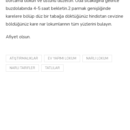
borcama dökün ve üstünü düzeltin. Oda sıcaklığına gelince
buzdolabında 4-5 saat bekletin.2 parmak genişliğinde
karelere bölüp düz bir tabağa döktüğünüz hindistan cevizine
böldüğünüz kare nar lokumlarının tüm yüzlerini bulayın.
Afiyet olsun.
ATIŞTIRMALIKLAR
EV YAPIMI LOKUM
NARLI LOKUM
NARLI TARIFLER
TATLILAR