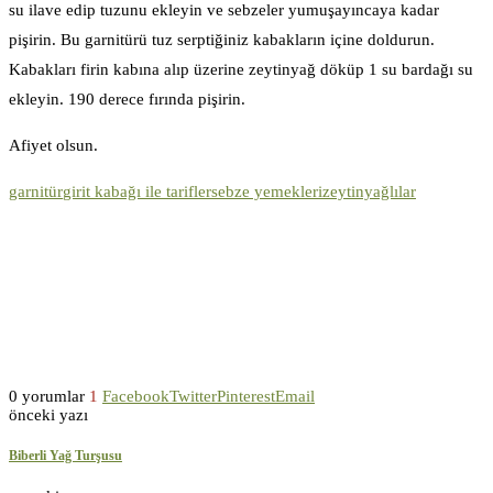
su ilave edip tuzunu ekleyin ve sebzeler yumuşayıncaya kadar
pişirin. Bu garnitürü tuz serptiğiniz kabakların içine doldurun.
Kabakları firin kabına alıp üzerine zeytinyağ döküp 1 su bardağı su
ekleyin. 190 derece fırında pişirin.
Afiyet olsun.
garnitür
girit kabağı ile tarifler
sebze yemekleri
zeytinyağlılar
0 yorumlar
1
Facebook
Twitter
Pinterest
Email
önceki yazı
Biberli Yağ Turşusu