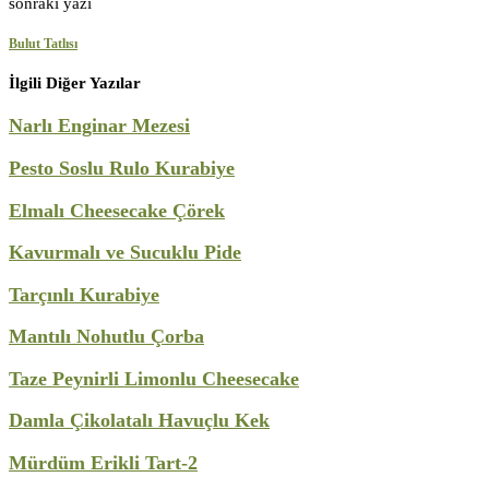
sonraki yazı
Bulut Tatlısı
İlgili Diğer Yazılar
Narlı Enginar Mezesi
Pesto Soslu Rulo Kurabiye
Elmalı Cheesecake Çörek
Kavurmalı ve Sucuklu Pide
Tarçınlı Kurabiye
Mantılı Nohutlu Çorba
Taze Peynirli Limonlu Cheesecake
Damla Çikolatalı Havuçlu Kek
Mürdüm Erikli Tart-2