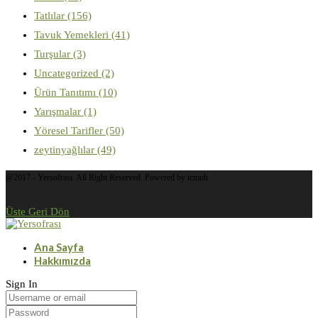
Tatlılar
(156)
Tavuk Yemekleri
(41)
Turşular
(3)
Uncategorized
(2)
Ürün Tanıtımı
(10)
Yarışmalar
(1)
Yöresel Tarifler
(50)
zeytinyağlılar
(49)
@2017 - Yersofrası. All Right Reserved. Powered by tcmuh
Üste Geri Dön
Ana Sayfa
Hakkımızda
Sign In