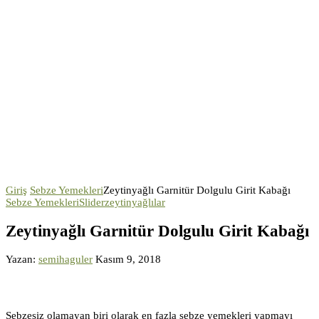
Giriş
Sebze Yemekleri
Zeytinyağlı Garnitür Dolgulu Girit Kabağı
Sebze Yemekleri
Slider
zeytinyağlılar
Zeytinyağlı Garnitür Dolgulu Girit Kabağı
Yazan:
semihaguler
Kasım 9, 2018
Sebzesiz olamayan biri olarak en fazla sebze yemekleri yapmayı