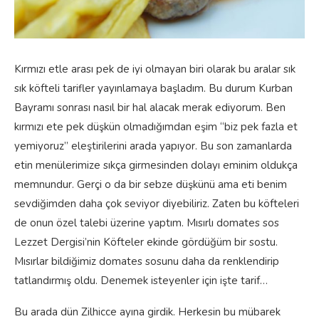
Kırmızı etle arası pek de iyi olmayan biri olarak bu aralar sık
sık köfteli tarifler yayınlamaya başladım. Bu durum Kurban
Bayramı sonrası nasıl bir hal alacak merak ediyorum. Ben
kırmızı ete pek düşkün olmadığımdan eşim “biz pek fazla et
yemiyoruz” eleştirilerini arada yapıyor. Bu son zamanlarda
etin menülerimize sıkça girmesinden dolayı eminim oldukça
memnundur. Gerçi o da bir sebze düşkünü ama eti benim
sevdiğimden daha çok seviyor diyebiliriz. Zaten bu köfteleri
de onun özel talebi üzerine yaptım. Mısırlı domates sos
Lezzet Dergisi’nin Köfteler ekinde gördüğüm bir sostu.
Mısırlar bildiğimiz domates sosunu daha da renklendirip
tatlandırmış oldu. Denemek isteyenler için işte tarif…
Bu arada dün Zilhicce ayına girdik. Herkesin bu mübarek