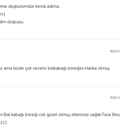
rine düşkünümdür kendi adıma..
m:)
dim doğrusu..
REPLY
yiz ama bizde çok severiz balkabağı böreğini.Harika olmuş
REPLY
un.Bal kabağı böreği cok güzel olmuş ellerinize sağlık.Tuna Bey
:):)