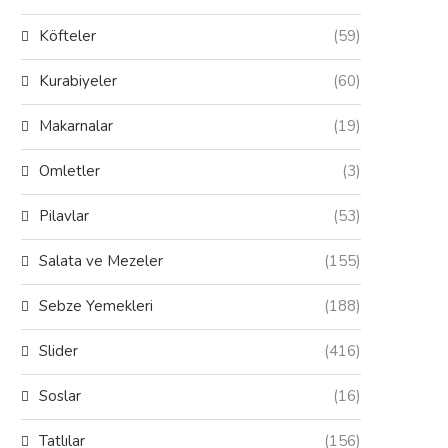
Köfteler
(59)
Kurabiyeler
(60)
Makarnalar
(19)
Omletler
(3)
Hazır Baklava Yufkasından Fıstıklı
Çullama
Pilavlar
(53)
Baklava
Salata ve Mezeler
(155)
Sebze Yemekleri
(188)
Slider
(416)
Soslar
(16)
Tatlılar
(156)