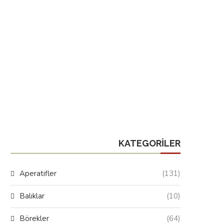
KATEGORILER
Aperatifler
(131)
Balıklar
(10)
Börekler
(64)