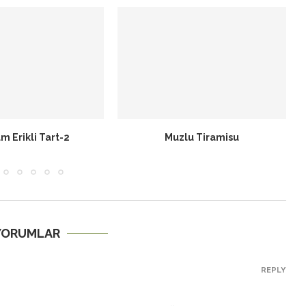
lu Tiramisu
Karadutlu Cheesecake
 YORUMLAR
REPLY
.Benim de annemler yapardı bu böreği ve çok sevilirdi.Çok