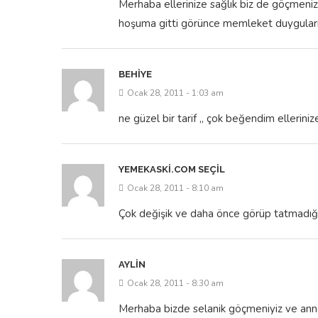
hoşuma gitti görünce memleket duyguları
BEHIYE
Ocak 28, 2011 - 1:03 am
ne güzel bir tarif ,, çok beğendim elleriniz
YEMEKASKI.COM SEÇIL
Ocak 28, 2011 - 8:10 am
Çok değişik ve daha önce görüp tatmadığım b
AYLIN
Ocak 28, 2011 - 8:30 am
Merhaba bizde selanik göçmeniyiz ve ann
ilginç gelsede bence nefis bir börek elleri