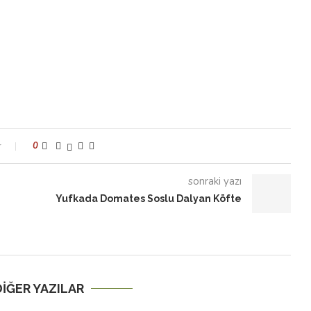
r
0
sonraki yazı
Yufkada Domates Soslu Dalyan Köfte
 DIĞER YAZILAR