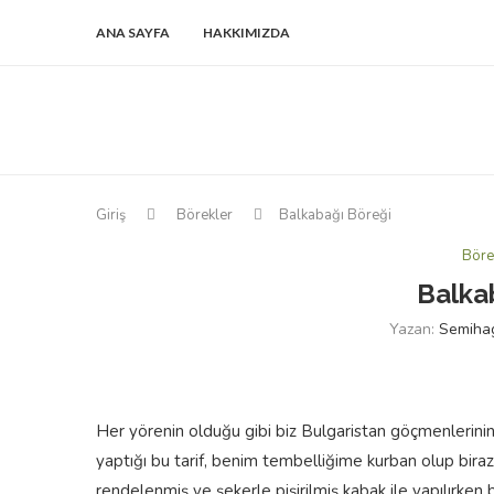
ANA SAYFA
HAKKIMIZDA
Giriş
Börekler
Balkabağı Böreği
Böre
Balka
Yazan:
Semiha
Her yörenin olduğu gibi biz Bulgaristan göçmenlerini
yaptığı bu tarif, benim tembelliğime kurban olup biraz de
rendelenmiş ve şekerle pişirilmiş kabak ile yapılırke