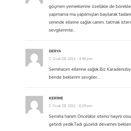
göçmen yemeklerine özellikle de börekle
yapmama ma yapılmışları bayılarak tadarı
seninde elleine sağlık canım, tatmak ister
sevgilerimle..
DERYA
Ocak 28, 2011 - 4:40 pm
Semihacım ellerine sağlık.Biz Karadenizli
bende beklerim sevgiler…
KERIME
Ocak 28, 2011 - 6:29 pm
Semiha hanım Öncelikle siteniz hayırlı ols
getirdi yedik.Tadı güzeldi devamını bekleriz