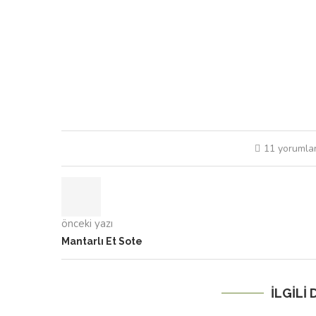
11 yorumla
önceki yazı
Mantarlı Et Sote
İLGILI