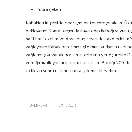
Pudra şekeri
Kabakları iri şekilde doğrayıp bir tencereye alalım.Üs
bekleyelim.Sonra tarçını da ilave edip kabağı suyun
hafif hafif ezelim ve dövülmüş cevizi de ilave edelim.Yu
yağlayalım.Kabak püresinin üçte birini yufkanın üzerin
yağlanmış yuvarlak borcamın ortasına yerleştirelim.Diğe
verdiğimiz ilk yufkanın etrafına saralım.Böreği 200 derec
çıktıktan sonra üstüne pudra şekerini eleyelim.
BALKABAĞI
BÖREKLER