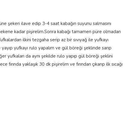
tüne şekeri ilave edip 3-4 saat kabağın suyunu salmasını
u çekene kadar pişirelim.Sonra kabağı tamamen püre olmadan
fkalardan ilkini tezgaha serip az bir sıvıyağ ile yufkayı
e yayıp yufkayı rulo yapalım ve gül böreği şeklinde sarıp
r yufkaları da aynı şekilde rulo yapıp gül böreği şeklini
e fırında yaklaşık 30 dk pişirelim ve fırından çıkarıp ilk sıcağı