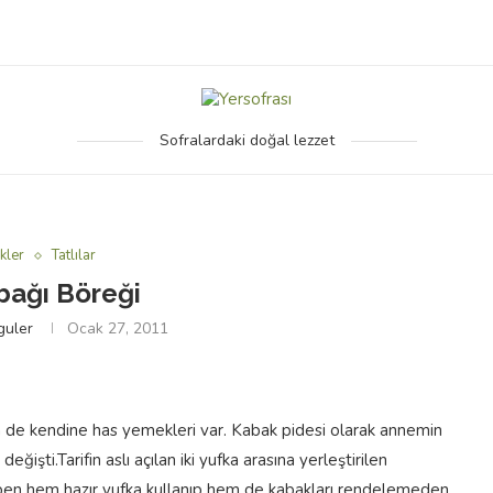
Sofralardaki doğal lezzet
kler
Tatlılar
bağı Böreği
guler
Ocak 27, 2011
n de kendine has yemekleri var. Kabak pidesi olarak annemin
ğişti.Tarifin aslı açılan iki yufka arasına yerleştirilen
n ben hem hazır yufka kullanıp hem de kabakları rendelemeden