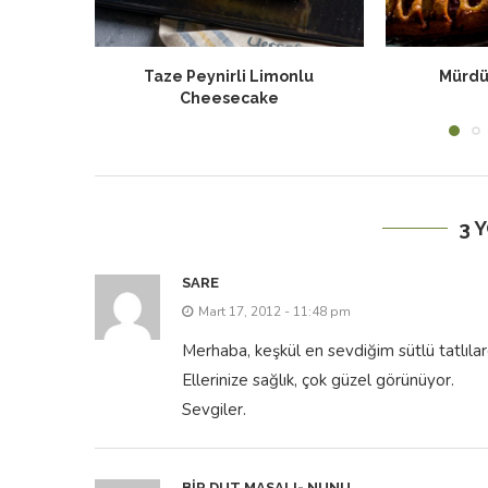
nlu
Mürdüm Erikli Tart-2
Muz
3 
SARE
Mart 17, 2012 - 11:48 pm
Merhaba, keşkül en sevdiğim sütlü tatlıla
Ellerinize sağlık, çok güzel görünüyor.
Sevgiler.
BIR DUT MASALI- NUNU