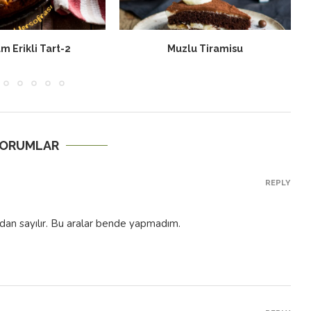
lu Tiramisu
Karadutlu Cheesecake
YORUMLAR
REPLY
rdan sayılır. Bu aralar bende yapmadım.
REPLY