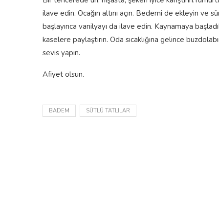
Bir tencerede un, nişasta, şekeri iyice karıştırın.Yumur
ilave edin. Ocağın altını açın. Bedemi de ekleyin ve s
başlayınca vanilyayı da ilave edin. Kaynamaya başladık
kaselere paylaştırın. Oda sıcaklığına gelince buzdolab
sevis yapın.
Afiyet olsun.
BADEM
SÜTLÜ TATLILAR