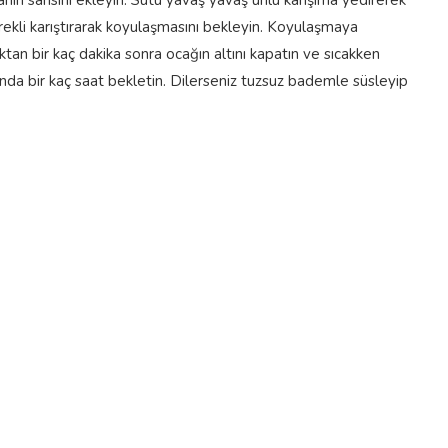
tanın sarısını ekleyin. Sütü yavaş yavaş unlu karışıma yedirerek
ürekli karıştırarak koyulaşmasını bekleyin. Koyulaşmaya
tan bir kaç dakika sonra ocağın altını kapatın ve sıcakken
ında bir kaç saat bekletin. Dilerseniz tuzsuz bademle süsleyip