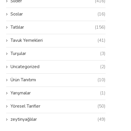
Slider
(416)
Soslar
(16)
Hazır Baklava Yufkasından Fıstıklı
Hazır Yufka Ile Katm
Baklava
Tatlılar
(156)
Tavuk Yemekleri
(41)
Turşular
(3)
Uncategorized
(2)
Ürün Tanıtımı
(10)
Yarışmalar
(1)
Yöresel Tarifler
(50)
zeytinyağlılar
(49)