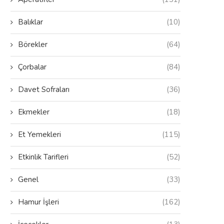
Balıklar
(10)
Börekler
(64)
Çorbalar
(84)
Davet Sofraları
(36)
Ekmekler
(18)
Et Yemekleri
(115)
Etkinlik Tarifleri
(52)
Genel
(33)
Hamur İşleri
(162)