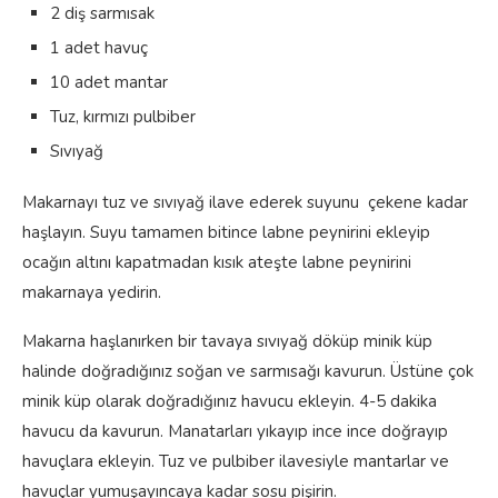
2 diş sarmısak
1 adet havuç
10 adet mantar
Tuz, kırmızı pulbiber
Sıvıyağ
Makarnayı tuz ve sıvıyağ ilave ederek suyunu çekene kadar
haşlayın. Suyu tamamen bitince labne peynirini ekleyip
ocağın altını kapatmadan kısık ateşte labne peynirini
makarnaya yedirin.
Makarna haşlanırken bir tavaya sıvıyağ döküp minik küp
halinde doğradığınız soğan ve sarmısağı kavurun. Üstüne çok
minik küp olarak doğradığınız havucu ekleyin. 4-5 dakika
havucu da kavurun. Manatarları yıkayıp ince ince doğrayıp
havuçlara ekleyin. Tuz ve pulbiber ilavesiyle mantarlar ve
havuçlar yumuşayıncaya kadar sosu pişirin.