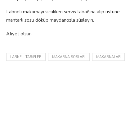
Labneli makarnayı sıcakken servis tabağına alıp üstüne
mantarlı sosu döküp maydanozla süsleyin.
Afiyet olsun.
LABNELI TARIFLER
MAKARNA SOSLARI
MAKARNALAR