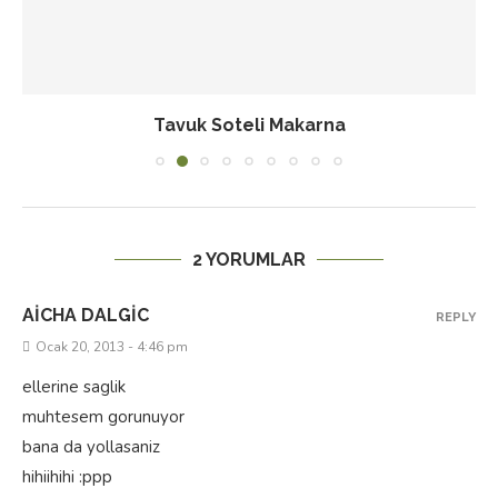
Tavuk Soteli Makarna
2 YORUMLAR
AICHA DALGIC
REPLY
Ocak 20, 2013 - 4:46 pm
ellerine saglik
muhtesem gorunuyor
bana da yollasaniz
hihiihihi :ppp