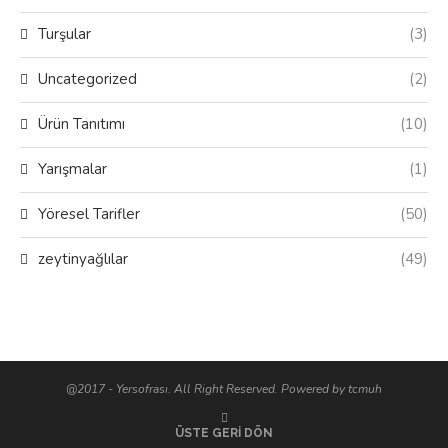
Turşular
(3)
Uncategorized
(2)
Ürün Tanıtımı
(10)
Yarışmalar
(1)
Yöresel Tarifler
(50)
zeytinyağlılar
(49)
@2017 - Yersofrası. All Right Reserved. Powered by tcmuh
ÜSTE GERI DÖN