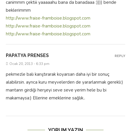
canimmm çektiii yaaaaahu bana da banadaaa :)))) bende
beklerimmm
http://www.fraise-framboise.blogspot.com
http://www.fraise-framboise.blogspot.com
http://www.fraise-framboise.blogspot.com
PAPATYA PRENSES
REPLY
Ocak 20, 2013 - 6:33 pm
pekmezle balı karıştırarak koyarsan daha iyi bir sonuç
alabilirsin. ayrıca kuru meyvelerden de yararlanmak gerekli:)
mantarın girdiği herşeyi seve seve yerim hele bu bi
makarnaysa:) Ellerine emeklerine sağlık..
YORUM YAZIN