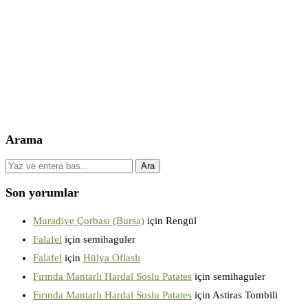
Arama
Son yorumlar
Muradiye Çorbası (Bursa)
için
Rengül
Falafel
için
semihaguler
Falafel
için
Hülya Oflaslı
Fırında Mantarlı Hardal Soslu Patates
için
semihaguler
Fırında Mantarlı Hardal Soslu Patates
için
Astiras Tombili