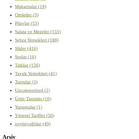
Makarnalar
(19)
Omletler
(3)
Pilavlar
(53)
Salata ve Mezeler
(155)
Sebze Yemekleri
(188)
Slider
(416)
Soslar
(16)
Tatlılar
(156)
Tavuk Yemekleri
(41)
Turşular
(3)
Uncategorized
(2)
Ürün Tanıtımı
(10)
Yarışmalar
(1)
Yöresel Tarifler
(50)
zeytinyağlılar
(49)
Arşiv