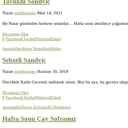
Tavuklu Sandviç
Yazan
semihaguler
Mart 14, 2021
Bir Pazar gününden herkese selamlar… Hafta sonu denilince çoğumuz e
Devamını Oku
0
Facebook
Twitter
Pinterest
Email
Aperatifler
Sebze Yemekleri
Slider
Sebzeli Sandviç
Yazan
semihaguler
Haziran 10, 2018
Öncelikle Kadir Gecemiz mübarek olsun. Bizi bu aya, bu geceye ulaştı
Devamını Oku
0
Facebook
Twitter
Pinterest
Email
Aperatifler
Davet Sofraları
Et Yemekleri
Hafta Sonu Çay Soframız