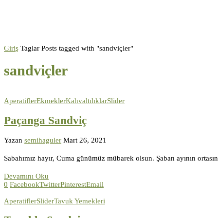
Giriş
Taglar
Posts tagged with "sandviçler"
sandviçler
Aperatifler
Ekmekler
Kahvaltılıklar
Slider
Paçanga Sandviç
Yazan
semihaguler
Mart 26, 2021
Sabahımız hayır, Cuma günümüz mübarek olsun. Şaban ayının ortası
Devamını Oku
0
Facebook
Twitter
Pinterest
Email
Aperatifler
Slider
Tavuk Yemekleri