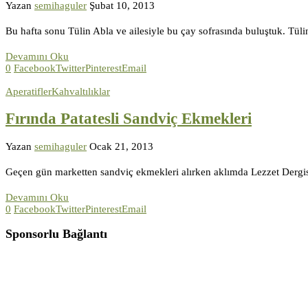
Yazan
semihaguler
Şubat 10, 2013
Bu hafta sonu Tülin Abla ve ailesiyle bu çay sofrasında buluştuk. Tül
Devamını Oku
0
Facebook
Twitter
Pinterest
Email
Aperatifler
Kahvaltılıklar
Fırında Patatesli Sandviç Ekmekleri
Yazan
semihaguler
Ocak 21, 2013
Geçen gün marketten sandviç ekmekleri alırken aklımda Lezzet Dergi
Devamını Oku
0
Facebook
Twitter
Pinterest
Email
Sponsorlu Bağlantı