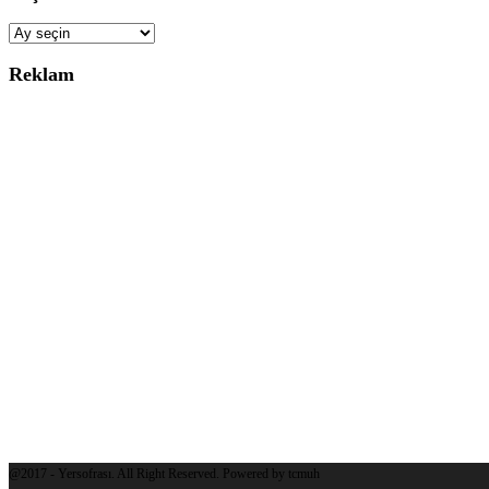
Arşiv
Reklam
@2017 - Yersofrası. All Right Reserved. Powered by tcmuh