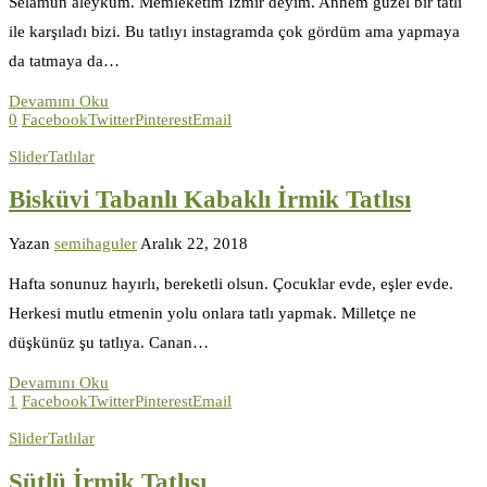
Selamün aleyküm. Memleketim İzmir deyim. Annem güzel bir tatlı
ile karşıladı bizi. Bu tatlıyı instagramda çok gördüm ama yapmaya
da tatmaya da…
Devamını Oku
0
Facebook
Twitter
Pinterest
Email
Slider
Tatlılar
Bisküvi Tabanlı Kabaklı İrmik Tatlısı
Yazan
semihaguler
Aralık 22, 2018
Hafta sonunuz hayırlı, bereketli olsun. Çocuklar evde, eşler evde.
Herkesi mutlu etmenin yolu onlara tatlı yapmak. Milletçe ne
düşkünüz şu tatlıya. Canan…
Devamını Oku
1
Facebook
Twitter
Pinterest
Email
Slider
Tatlılar
Sütlü İrmik Tatlısı