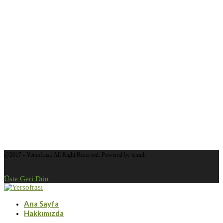
@2017 - Yersofrası. All Right Reserved. Powered by tcmuh
Üste Geri Dön
Ana Sayfa
Hakkımızda