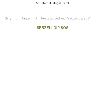
Sofralardaki doğal lezzet
Giriş
Taglar
Posts tagged with "sebzeli dip sos"
SEBZELI DIP SOS