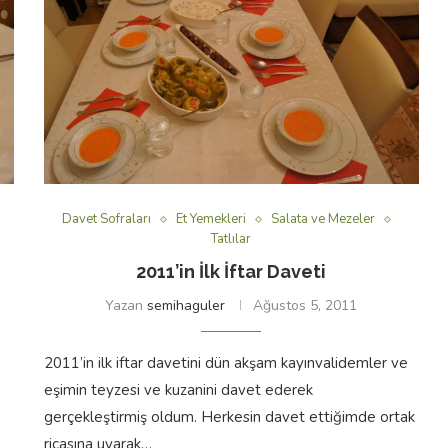
Davet Sofraları
Et Yemekleri
Salata ve Mezeler
Tatlılar
2011’in İlk İftar Daveti
Yazan
semihaguler
Ağustos 5, 2011
2011’in ilk iftar davetini dün akşam kayınvalidemler ve
eşimin teyzesi ve kuzanini davet ederek
gerçekleştirmiş oldum. Herkesin davet ettiğimde ortak
ricasına uyarak…