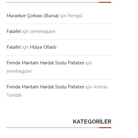
Muradiye Çorbası (Bursa)
için
Rengül
Falafel
için
semihaguler
Falafel
için
Hülya Oflaslı
Fırında Mantarlı Hardal Soslu Patates
için
semihaguler
Fırında Mantarlı Hardal Soslu Patates
için
Astiras
Tombili
KATEGORILER