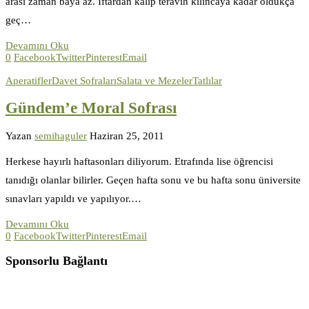
arası zaman baya az. İftardan kalıp teravih kılıncaya kadar oldukça
geç…
Devamını Oku
0
Facebook
Twitter
Pinterest
Email
Aperatifler
Davet Sofraları
Salata ve Mezeler
Tatlılar
Gündem’e Moral Sofrası
Yazan
semihaguler
Haziran 25, 2011
Herkese hayırlı haftasonları diliyorum. Etrafında lise öğrencisi
tanıdığı olanlar bilirler. Geçen hafta sonu ve bu hafta sonu üniversite
sınavları yapıldı ve yapılıyor.…
Devamını Oku
0
Facebook
Twitter
Pinterest
Email
Sponsorlu Bağlantı