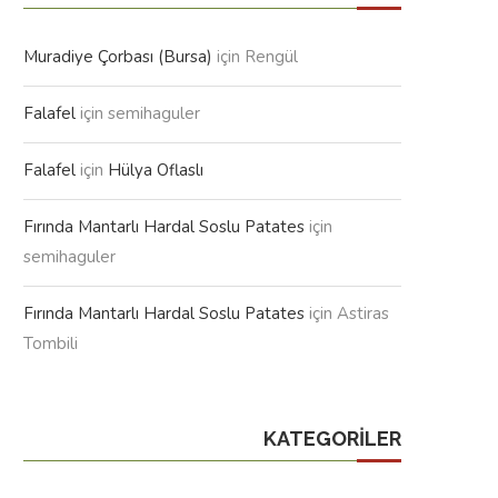
Muradiye Çorbası (Bursa)
için
Rengül
Falafel
için
semihaguler
Falafel
için
Hülya Oflaslı
Fırında Mantarlı Hardal Soslu Patates
için
semihaguler
Fırında Mantarlı Hardal Soslu Patates
için
Astiras
Tombili
KATEGORILER