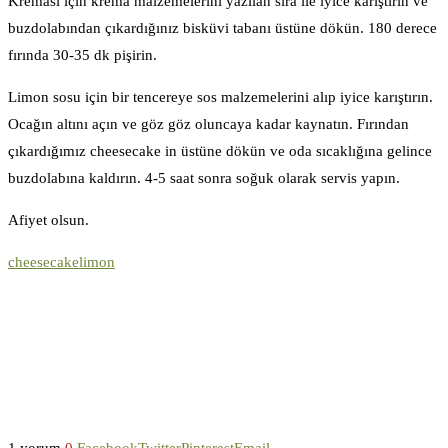
Kreması için krema malzemelerini yazılan sıra ile iyice karıştırın ve
buzdolabından çıkardığınız bisküvi tabanı üstüne dökün. 180 derece
fırında 30-35 dk pişirin.
Limon sosu için bir tencereye sos malzemelerini alıp iyice karıştırın.
Ocağın altını açın ve göz göz oluncaya kadar kaynatın. Fırından
çıkardığımız cheesecake in üstüne dökün ve oda sıcaklığına gelince
buzdolabına kaldırın. 4-5 saat sonra soğuk olarak servis yapın.
Afiyet olsun.
cheesecake
limon