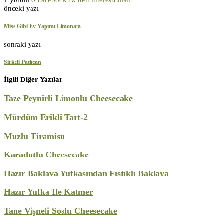
1 yorum
0
Facebook
Twitter
Pinterest
Email
önceki yazı
Miss Gibi Ev Yapımı Limonata
sonraki yazı
Sirkeli Patlıcan
İlgili Diğer Yazılar
Taze Peynirli Limonlu Cheesecake
Mürdüm Erikli Tart-2
Muzlu Tiramisu
Karadutlu Cheesecake
Hazır Baklava Yufkasından Fıstıklı Baklava
Hazır Yufka Ile Katmer
Tane Vişneli Soslu Cheesecake