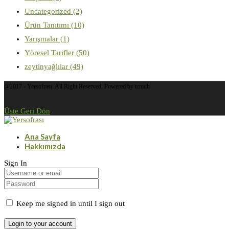
Uncategorized
(2)
Ürün Tanıtımı
(10)
Yarışmalar
(1)
Yöresel Tarifler
(50)
zeytinyağlılar
(49)
@2017 - Yersofrası. All Right Reserved. Powered by tcmuh
Üste Geri Dön
Ana Sayfa
Hakkımızda
Sign In
Keep me signed in until I sign out